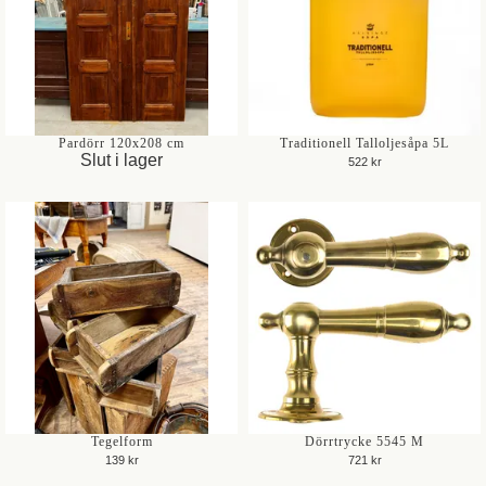
Pardörr 120x208 cm
Traditionell Talloljesåpa 5L
Slut i lager
522 kr
Tegelform
Dörrtrycke 5545 M
139 kr
721 kr