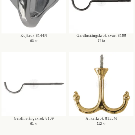
Kojkrok 8144N
Gardinstångskrok svart 8109
63 kr
74 kr
Gardinstångskrok 8109
Ankarkrok 8155M
61 kr
112 kr