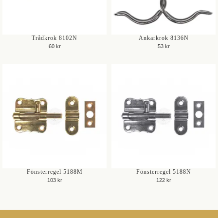
Trådkrok 8102N
Ankarkrok 8136N
60 kr
53 kr
Fönsterregel 5188M
Fönsterregel 5188N
103 kr
122 kr