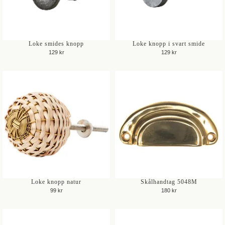
Loke smides knopp
Loke knopp i svart smide
129 kr
129 kr
Loke knopp natur
Skålhandtag 5048M
99 kr
180 kr