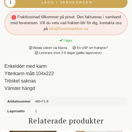
LÄGG I VARUKORGEN
Fraktkostnad tillkommer på priset. Den faktureras i samband
med leveransen. Vill du veta vad frakten blir för dig, kontakta oss
på
info@fonsterantiken.se
I lager
Betala säkert via Klarna
En USP om fraktpris?
Leverans inom 2-5 dagar (gäller lagervaror)
Enkeldörr med karm
Ytterkarm mått 104x222
Tröskel saknas
Vänster hängd
Artikelnummer
480-F1-8
Lagersaldo
1
Relaterade produkter