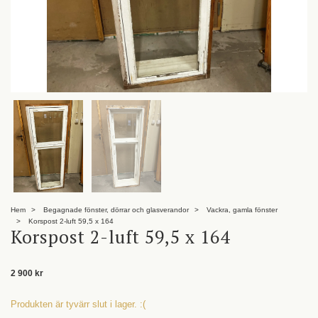
Hem
Begagnade fönster, dörrar och glasverandor
Vackra, gamla fönster
Korspost 2-luft 59,5 x 164
Korspost 2-luft 59,5 x 164
2 900 kr
Produkten är tyvärr slut i lager. :(