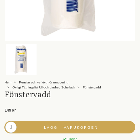
Hem
Penslar och verktyg för renovering
Övrigt Tätningslist Ull och Lindrev Schellack
Fönstervadd
Fönstervadd
149 kr
LÄGG I VARUKORGEN
I lager