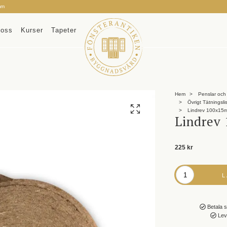
mm
oss
Kurser
Tapeter
Hem
Penslar och 
Övrigt Tätningsli
Lindrev 100x15
Lindrev
225 kr
Betala s
Leve