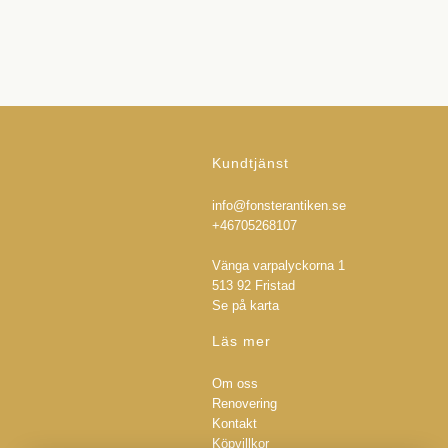
Kundtjänst
info@fonsterantiken.se
+46705268107
Vänga varpalyckorna 1
513 92 Fristad
Se på karta
Läs mer
Om oss
Renovering
Kontakt
Köpvillkor