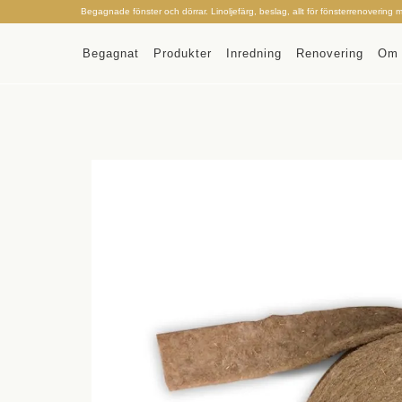
Begagnade fönster och dörrar. Linoljefärg, beslag, allt för fönsterrenovering 
Begagnat
Produkter
Inredning
Renovering
Om 