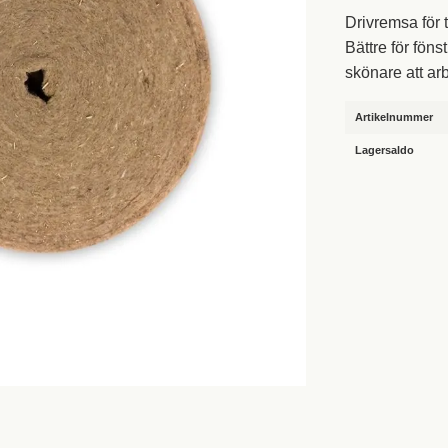
Drivremsa för t
Bättre för föns
skönare att arb
Artikelnummer
Lagersaldo