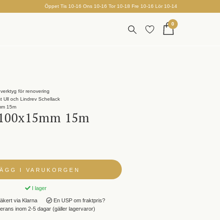
Öppet Tis 10-16 Ons 10-16 Tor 10-18 Fre 10-16 Lör 10-14
0
verktyg för renovering
st Ull och Lindrev Schellack
mm 15m
 100x15mm 15m
LÄGG I VARUKORGEN
I lager
äkert via Klarna
En USP om fraktpris?
rans inom 2-5 dagar (gäller lagervaror)