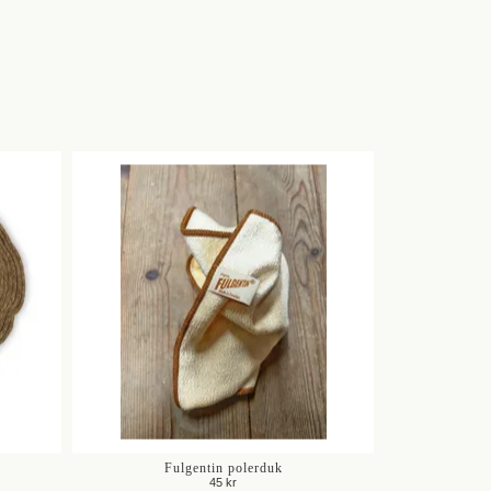
Fulgentin polerduk
45 kr