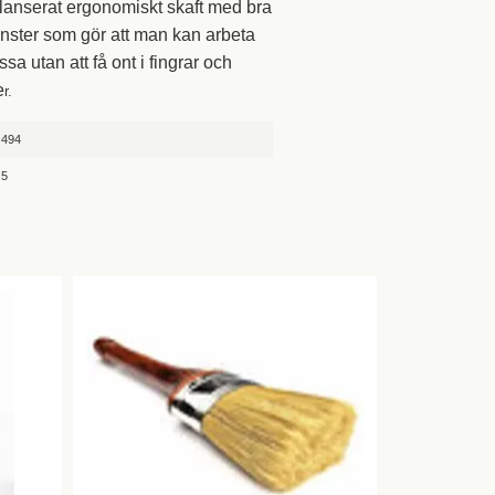
alanserat ergonomiskt skaft med bra
ster som gör att man kan arbeta
sa utan att få ont i fingrar och
e
r.
494
5