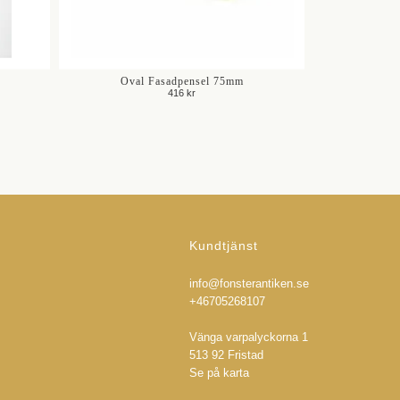
Oval Fasadpensel 75mm
416 kr
Kundtjänst
info@fonsterantiken.se
+46705268107
Vänga varpalyckorna 1
513 92 Fristad
Se på karta