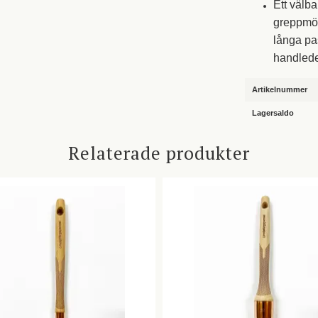
Ett välb
greppmön
långa pas
handled
Artikelnummer
Lagersaldo
Relaterade produkter