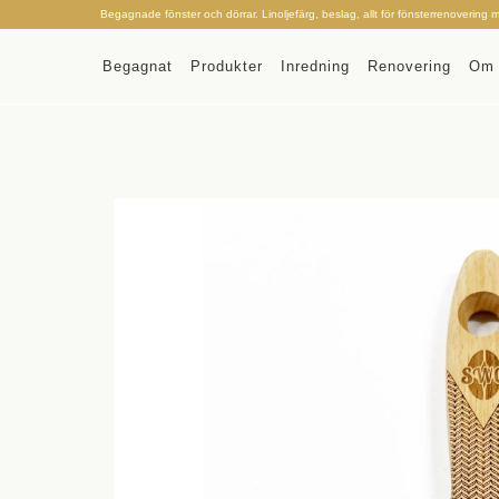
Begagnade fönster och dörrar. Linoljefärg, beslag, allt för fönsterrenovering 
Begagnat
Produkter
Inredning
Renovering
Om 