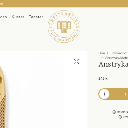
mm
oss
Kurser
Tapeter
Hem
Penslar och 
Anstrykare/Modd
Anstryk
245 kr
Betala s
Leve