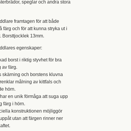
sterbrädor, speglar och andra stora
dlare framtagen för att både
färg och för att kunna stryka ut i
er. Borsttjocklek 13mm.
ddlares egenskaper:
ad borst i riktig styvhet för bra
 av färg.
 skärning och borstens kluvna
renklar målning av kittfals och
de hörn.
har en unik förmåga att suga upp
g färg i hörn.
iella konstruktionen möjliggör
uppåt utan att färgen rinner ner
aftet.