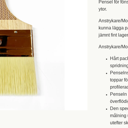
Pensel för fön
ytor.
Anstrykare/Mod
kunna lägga på 
jämnt fint lag
Anstrykare/Mo
Hårt pack
spridning
Penselns
toppar fö
profilera
Penseln 
överflödi
Den spec
målning 
utefter sk