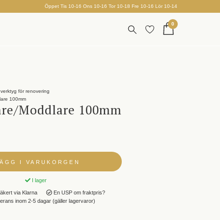
Öppet Tis 10-16 Ons 10-16 Tor 10-18 Fre 10-16 Lör 10-14
0
verktyg för renovering
lare 100mm
are/Moddlare 100mm
LÄGG I VARUKORGEN
I lager
äkert via Klarna
En USP om fraktpris?
rans inom 2-5 dagar (gäller lagervaror)