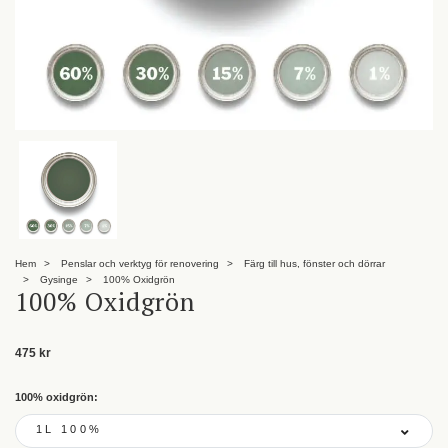
Hem
Penslar och verktyg för renovering
Färg till hus, fönster och dörrar
Gysinge
100% Oxidgrön
100% Oxidgrön
475 kr
100% oxidgrön:
1L 100%