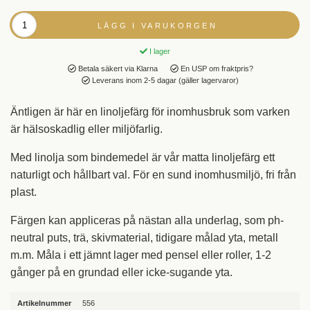
LÄGG I VARUKORGEN
I lager
Betala säkert via Klarna
En USP om fraktpris?
Leverans inom 2-5 dagar (gäller lagervaror)
Äntligen är här en linoljefärg för inomhusbruk som varken
är hälsoskadlig eller miljöfarlig.
Med linolja som bindemedel är vår matta linoljefärg ett
naturligt och hållbart val. För en sund inomhusmiljö, fri från
plast.
Färgen kan appliceras på nästan alla underlag, som ph-
neutral puts, trä, skivmaterial, tidigare målad yta, metall
m.m. Måla i ett jämnt lager med pensel eller roller, 1-2
gånger på en grundad eller icke-sugande yta.
Artikelnummer
556