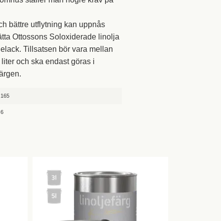
h bättre utflytning kan uppnås
sätta Ottossons Soloxiderade linolja
jelack. Tillsatsen bör vara mellan
 liter och ska endast göras i
färgen.
165
6