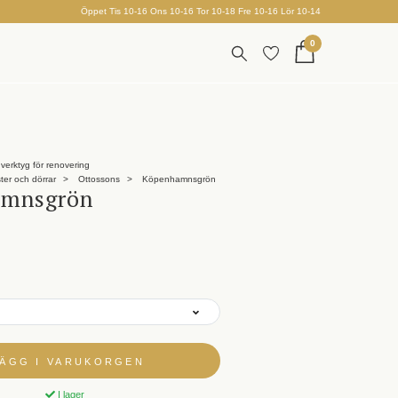
Öppet Tis 10-16 Ons 10-16 Tor 10-18 Fre 10-16 Lör 10-14
0
verktyg för renovering
ster och dörrar
Ottossons
Köpenhamnsgrön
amnsgrön
LÄGG I VARUKORGEN
I lager