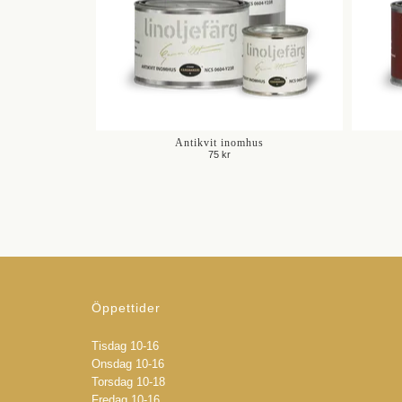
Antikvit inomhus
75 kr
Öppettider
Tisdag 10-16
Onsdag 10-16
Torsdag 10-18
Fredag 10-16