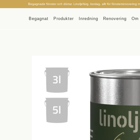
Begagnade fönster och dörrar. Linoljefärg, beslag, allt för fönsterrenovering 
Begagnat
Produkter
Inredning
Renovering
Om 