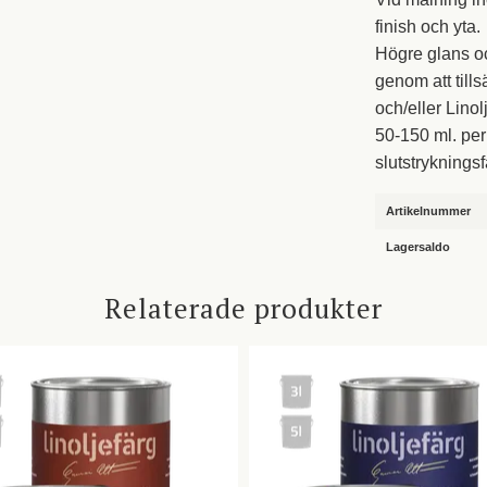
finish och yta.
Högre glans oc
genom att till
och/eller Linol
50-150 ml. per
slutstryknings
Artikelnummer
Lagersaldo
Relaterade produkter