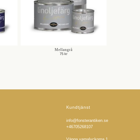
Mellangrå
75 kr
Kundtjänst
info@fonsterantiken.se
+46705268107
Vänga varpalyckorna 1