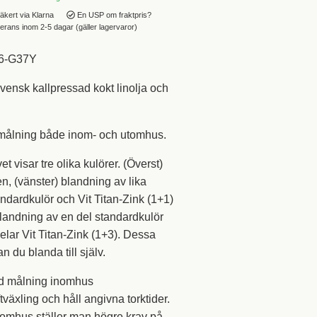
äkert via Klarna
En USP om fraktpris?
rans inom 2-5 dagar (gäller lagervaror)
16-G37Y
svensk kallpressad kokt linolja och
målning både inom- och utomhus.
t visar tre olika kulörer. (Överst)
n, (vänster) blandning av lika
ndardkulör och Vit Titan-Zink (1+1)
landning av en del standardkulör
elar Vit Titan-Zink (1+3). Dessa
an du blanda till själv.
vid målning inomhus
ftväxling och håll angivna torktider.
nomhus ställer man högre krav på