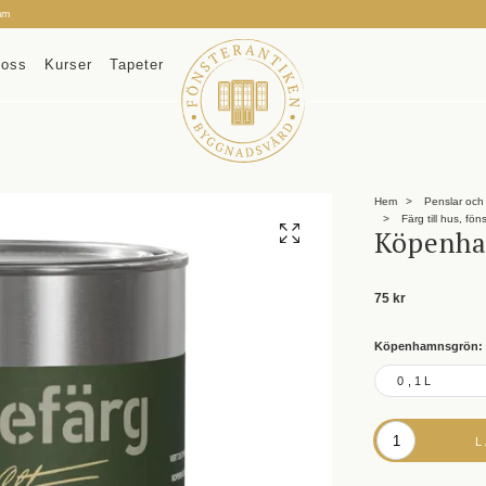
mm
oss
Kurser
Tapeter
Hem
Penslar och 
Färg till hus, fön
Köpenh
75 kr
Köpenhamnsgrön:
0,1L