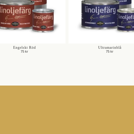
Engelskt Röd
Ultramarinblå
75 kr
75 kr