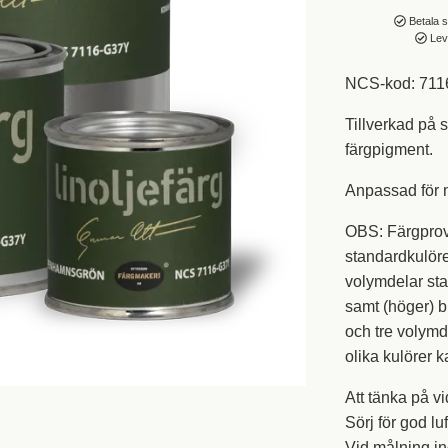
Betala s
Leve
NCS-kod: 71
Tillverkad på 
färgpigment.
Anpassad för 
OBS:
Färgprove
standardkulöre
volymdelar sta
samt (höger) b
och tre volymd
olika kulörer k
Att tänka på 
Sörj för god lu
Vid målning i