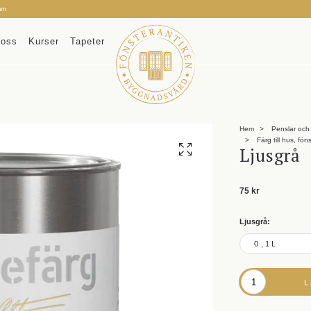
mm
oss
Kurser
Tapeter
Hem
Penslar och 
Färg till hus, fön
Ljusgrå
75 kr
Ljusgrå:
0,1L