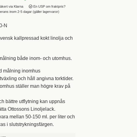
äkert via Klarna
En USP om fraktpris?
rans inom 2-5 dagar (gäller lagervaror)
0-N
svensk kallpressad kokt linolja och
målning både inom- och utomhus.
vid målning inomhus
ftväxling och håll angivna torktider.
nomhus ställer man högre krav på
h bättre utflytning kan uppnås
ätta Ottossons Linoljelack.
vara mellan 50-150 ml. per liter och
as i slutstrykningsfärgen.