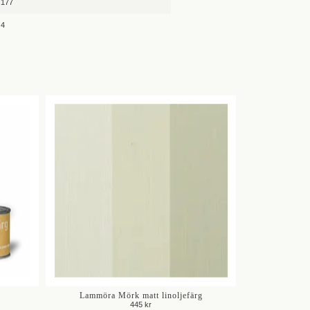
177
4
Lammöra Mörk matt linoljefärg
445 kr