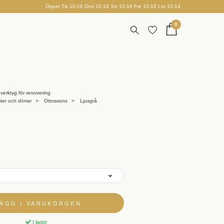
Öppet Tis 10-16 Ons 10-16 Tor 10-18 Fre 10-16 Lör 10-14
0
verktyg för renovering
ster och dörrar
Ottossons
Ljusgrå
LÄGG I VARUKORGEN
I lager