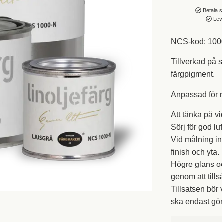
Betala s
Leve
NCS-kod: 100
Tillverkad på 
färgpigment.
Anpassad för 
Att tänka på 
Sörj för god lu
Vid målning i
finish och yta.
Högre glans oc
genom att tills
Tillsatsen bör 
ska endast gör