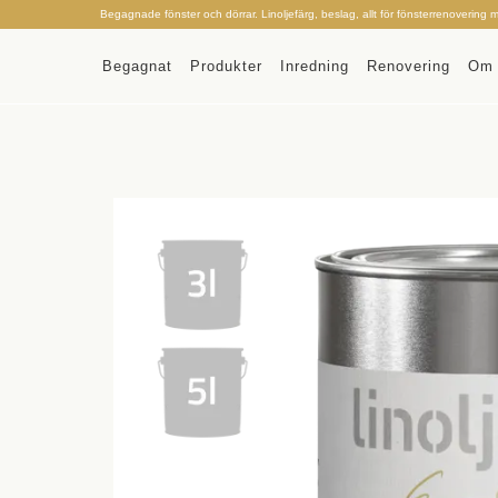
Begagnade fönster och dörrar. Linoljefärg, beslag, allt för fönsterrenovering 
Begagnat
Produkter
Inredning
Renovering
Om 