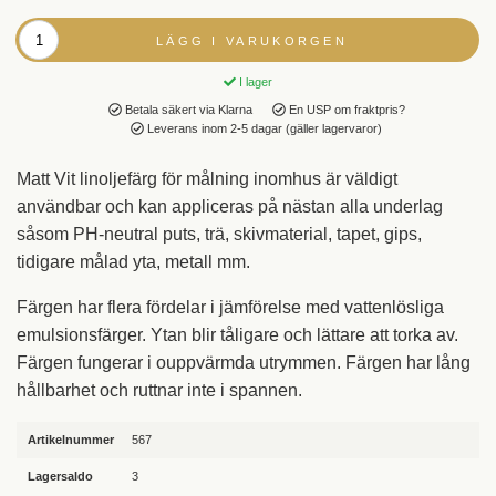
LÄGG I VARUKORGEN
I lager
Betala säkert via Klarna
En USP om fraktpris?
Leverans inom 2-5 dagar (gäller lagervaror)
Matt Vit linoljefärg
för målning inomhus är väldigt
användbar och kan
appliceras på nästan alla underlag
såsom PH-neutral puts, trä, skivmaterial, tapet, gips,
tidigare målad yta, metall mm.
Färgen har flera fördelar i jämförelse med vattenlösliga
emulsionsfärger. Ytan blir tåligare och lättare att torka av.
Färgen fungerar i ouppvärmda utrymmen. Färgen har lång
hållbarhet och ruttnar inte i spannen.
Artikelnummer
567
Lagersaldo
3