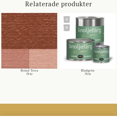
Relaterade produkter
Bränd Terra
Bladgrön
75 kr
75 kr