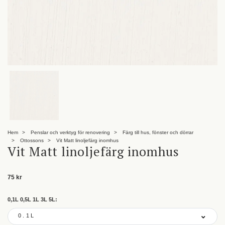
Hem
Penslar och verktyg för renovering
Färg till hus, fönster och dörrar
Ottossons
Vit Matt linoljefärg inomhus
Vit Matt linoljefärg inomhus
75 kr
0,1L 0,5L 1L 3L 5L:
0.1L