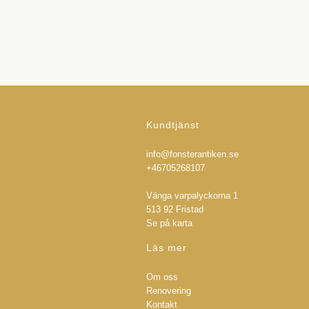
Kundtjänst
info@fonsterantiken.se
+46705268107
Vänga varpalyckorna 1
513 92 Fristad
Se på karta
Läs mer
Om oss
Renovering
Kontakt