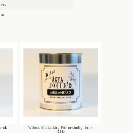
135
10
bruk
Wibo,s Mellanfärg För utvändigt bruk
423 kr