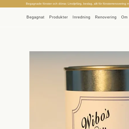
Begagnade fönster och dörrar. Linoljefärg, beslag, allt för fönsterrenovering 
Begagnat
Produkter
Inredning
Renovering
Om 