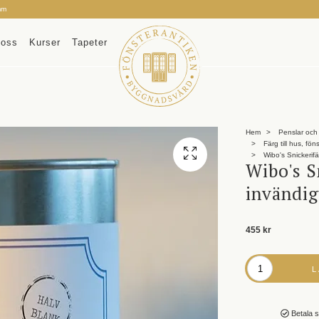
mm
oss
Kurser
Tapeter
Hem
Penslar och 
Färg till hus, fön
Wibo's Snickerifä
Wibo's S
invändig
455 kr
Betala s