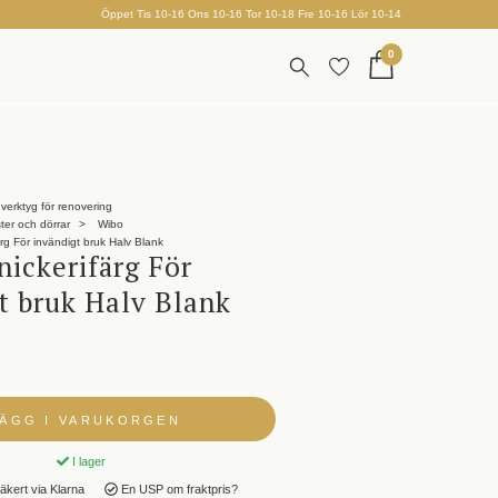
Öppet Tis 10-16 Ons 10-16 Tor 10-18 Fre 10-16 Lör 10-14
0
verktyg för renovering
ster och dörrar
Wibo
rg För invändigt bruk Halv Blank
nickerifärg För
t bruk Halv Blank
LÄGG I VARUKORGEN
I lager
äkert via Klarna
En USP om fraktpris?