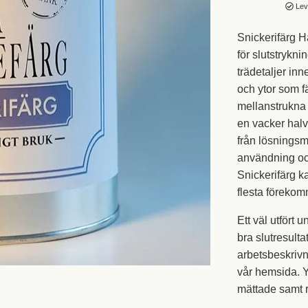
Leve
Snickerifärg H
för slutstrykni
trädetaljer in
och ytor som f
mellanstrukna 
en vacker halvb
från lösningsm
användning och
Snickerifärg k
flesta förekom
Ett väl utfört 
bra slutresult
arbetsbeskrivn
vår hemsida. Y
mättade samt r