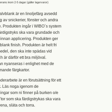
rans inom 2-5 dagar (gäller lagervaror)
alvblank är en linoljefärg avsedd
ng av snickerier, fönster och andra
ne. Produkten ingår i WIBO`s system
ärdigstryks ska vara grundade och
innan applicering. Produkten ger
lank finish. Produkten är helt fri
edel, den ska inte spädas vid
 är därför ett bra miljöval.
an nyanseras i enlighet med de
mande färgkartor.
underarbete är en förutsättning för ett
at. Läs noga igenom de
ingar som ni finner på burken o/e
tor som ska färdigstrykas ska vara
ena, släta och torra.