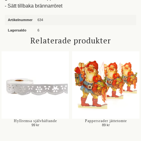
- Sätt tillbaka brännarröret
Artikelnummer
634
Lagersaldo
6
Relaterade produkter
Hyllremsa självhäftande
Pappersrader jättetomte
99 kr
89 kr