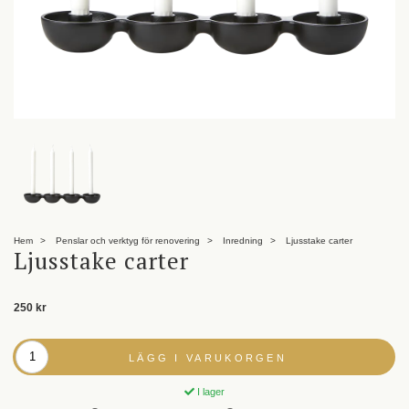
Hem
Penslar och verktyg för renovering
Inredning
Ljusstake carter
Ljusstake carter
250 kr
LÄGG I VARUKORGEN
I lager