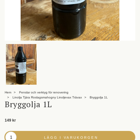
Hem
Penslar och verktyg för renovering
Linolja Tjära Roslagsmahogny Linoljevax Trävax
Bryggolja 1L
Bryggolja 1L
149 kr
LÄGG I VARUKORGEN