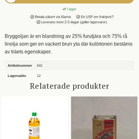
I lager
Betala säkert via Klarna
En USP om fraktpris?
Leverans inom 2-5 dagar (gäller lagervaror)
Bryggoljan är en blandning av 25% furutjära och 75% rå
linolja som ger en vackert brun yta där kulörtonen bestäms
av träets egenskaper.
Artikelnummer
541
Lagersaldo
12
Relaterade produkter