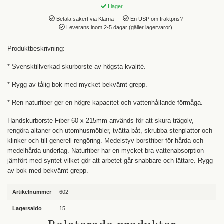
I lager
Betala säkert via Klarna
En USP om fraktpris?
Leverans inom 2-5 dagar (gäller lagervaror)
Produktbeskrivning:
* Svensktillverkad skurborste av högsta kvalité.
* Rygg av tålig bok med mycket bekvämt grepp.
* Ren naturfiber ger en högre kapacitet och vattenhållande förmåga.
Handskurborste Fiber 60 x 215mm
används för att skura trägolv,
rengöra altaner och utomhusmöbler, tvätta båt, skrubba stenplattor och
klinker och till generell rengöring. Medelstyv borstfiber för hårda och
medelhårda underlag. Naturfiber har en mycket bra vattenabsorption
jämfört med syntet vilket gör att arbetet går snabbare och lättare. Rygg
av bok med bekvämt grepp.
Artikelnummer
602
Lagersaldo
15