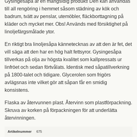
Gysingesåpa är en mångsidig produkt! Den kan användas
till all rengöring i hemmet såsom städning av kök och
badrum, tvätt av penslar, utemöbler, fläckborttagning på
kläder och mycket mer. Obs! Används med försiktighet på
linoljefärgsmålade ytor.
En riktigt bra linoljesåpa kännetecknas av att den är fet, det
vill säga att den har en hög halt fettsyror. Gysingesåpa
tillverkas på olja av högsta kvalitet som kallpressats ur
linfröet och sedan förtvålats. Identisk med såpatillverkning
på 1800-talet och tidigare. Glycerolen som frigörs
avlägsnas inte vilket gör att såpan får en smidig
konsistens.
Flaska av återvunnen plast. Återvinn som plastförpackning.
Skruva av korken på förpackningen för att underlätta
återvinningen.
Artikelnummer
675