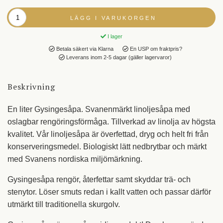
LÄGG I VARUKORGEN
I lager
Betala säkert via Klarna
En USP om fraktpris?
Leverans inom 2-5 dagar (gäller lagervaror)
Beskrivning
En liter Gysingesåpa. Svanenmärkt linoljesåpa med
oslagbar rengöringsförmåga. Tillverkad av linolja av högsta
kvalitet. Vår linoljesåpa är överfettad, dryg och helt fri från
konserveringsmedel. Biologiskt lätt nedbrytbar och märkt
med Svanens nordiska miljömärkning.
Gysingesåpa rengör, återfettar samt skyddar trä- och
stenytor. Löser smuts redan i kallt vatten och passar därför
utmärkt till traditionella skurgolv.