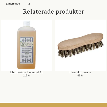
Lagersaldo
2
Relaterade produkter
Linoljesåpa Lavendel 1L
Handskurborste
115 kr
87 kr