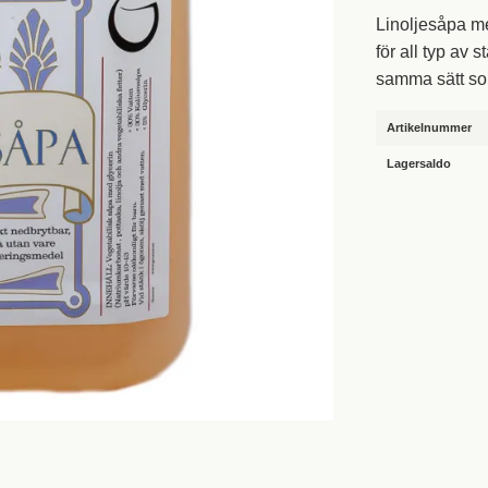
Linoljesåpa me
för all typ av
samma sätt som
Artikelnummer
Lagersaldo