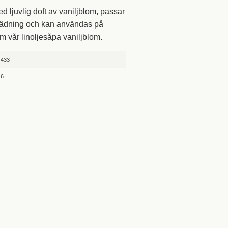
d ljuvlig doft av vaniljblom, passar
 städning och kan användas på
 vår linoljesåpa vaniljblom.
433
6