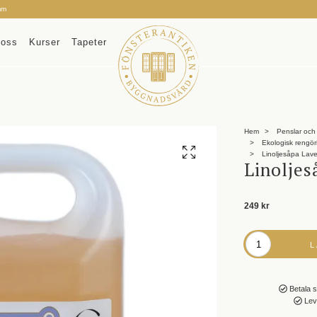
mm
oss
Kurser
Tapeter
Hem
Penslar och 
Ekologisk rengör
Linoljesåpa Lav
Linoljes
249 kr
Betala s
Leve