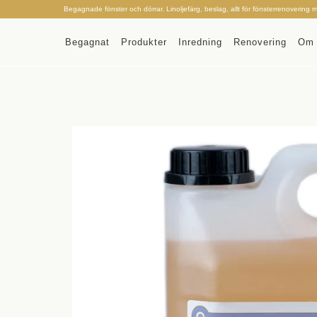
Begagnade fönster och dörrar. Linoljefärg, beslag, allt för fönsterrenovering 
Begagnat
Produkter
Inredning
Renovering
Om 