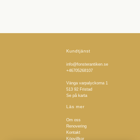
Kundtjänst
info@fonsterantiken.se
+46705268107
Vänga varpalyckorna 1
513 92 Fristad
Se på karta
Läs mer
Om oss
Renovering
Kontakt
Köpvillkor