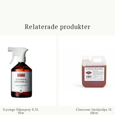
Relaterade produkter
Gysinge Såpaspray 0,5L
Claessons linoljesåpa 1L
79 kr
155 kr