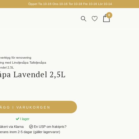
Öppet Tis 10-16 Ons 10-16 Tor 10-18 Fre 10-16 Lör 10-14
0
verktyg för renovering
ing med Linoljesåpa Talloljesåpa
endel 2,5L
åpa Lavendel 2,5L
LÄGG I VARUKORGEN
I lager
äkert via Klarna
En USP om fraktpris?
rans inom 2-5 dagar (gäller lagervaror)