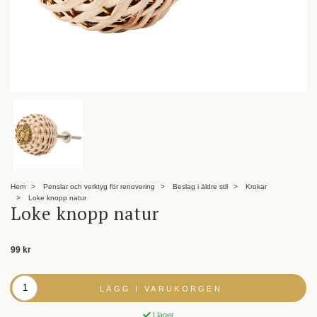
Hem
Penslar och verktyg för renovering
Beslag i äldre stil
Krokar
Loke knopp natur
Loke knopp natur
99 kr
LÄGG I VARUKORGEN
I lager