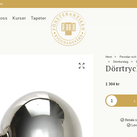
mm
oss
Kurser
Tapeter
Hem
Penslar och 
Dörrbeslag
D
Dörrtry
1 304 kr
Betala s
Leve