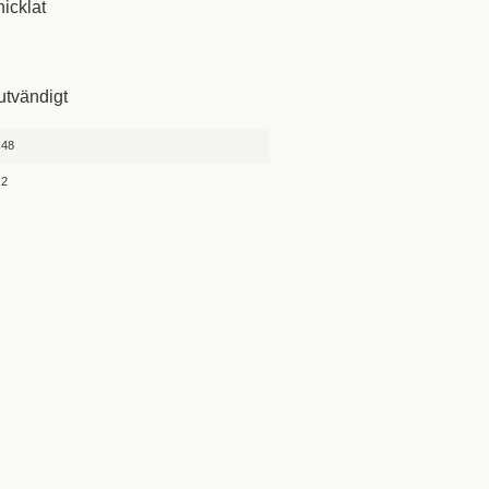
icklat
0
utvändigt
48
2