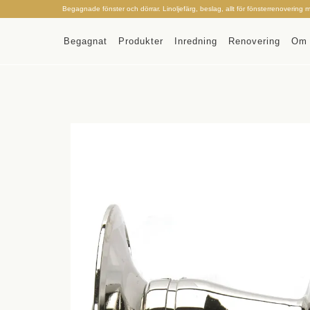
Begagnade fönster och dörrar. Linoljefärg, beslag, allt för fönsterrenovering 
Begagnat
Produkter
Inredning
Renovering
Om 