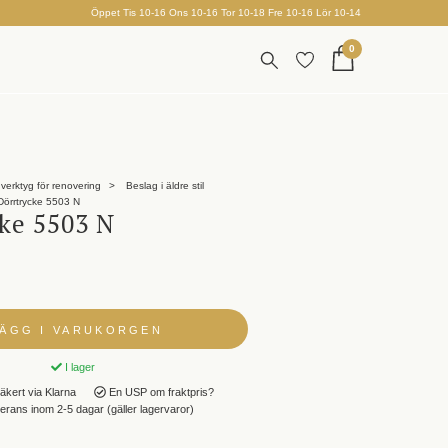
Öppet Tis 10-16 Ons 10-16 Tor 10-18 Fre 10-16 Lör 10-14
0
verktyg för renovering
Beslag i äldre stil
örrtrycke 5503 N
cke 5503 N
LÄGG I VARUKORGEN
I lager
äkert via Klarna
En USP om fraktpris?
rans inom 2-5 dagar (gäller lagervaror)