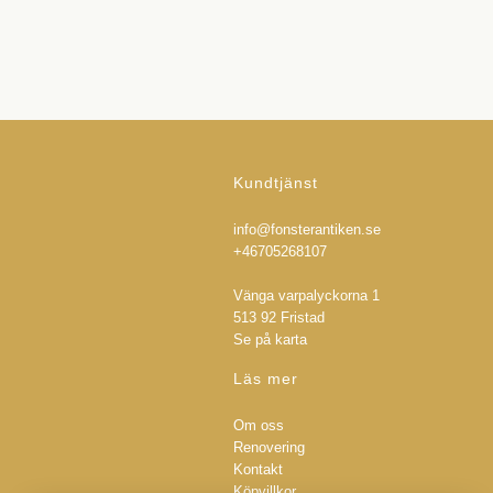
Kundtjänst
info@fonsterantiken.se
+46705268107
Vänga varpalyckorna 1
513 92 Fristad
Se på karta
Läs mer
Om oss
Renovering
Kontakt
Köpvillkor