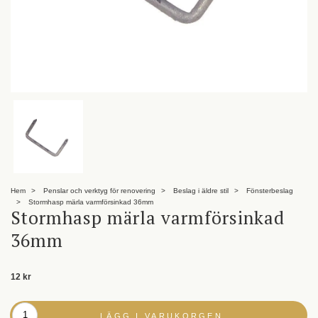
Hem
Penslar och verktyg för renovering
Beslag i äldre stil
Fönsterbeslag
Stormhasp märla varmförsinkad 36mm
Stormhasp märla varmförsinkad
36mm
12 kr
LÄGG I VARUKORGEN