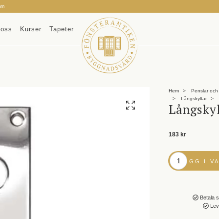
mm
oss
Kurser
Tapeter
Hem
Penslar och 
Långskyltar
Långsky
183 kr
LÄGG I 
Betala s
Leve