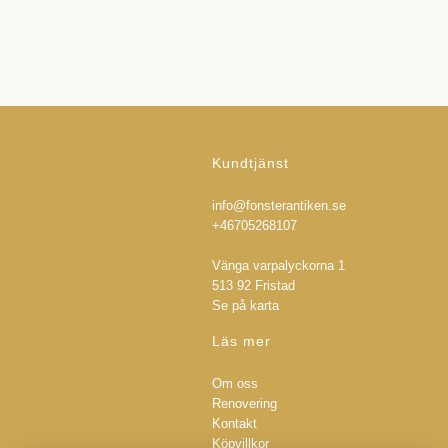
Kundtjänst
info@fonsterantiken.se
+46705268107
Vänga varpalyckorna 1
513 92 Fristad
Se på karta
Läs mer
Om oss
Renovering
Kontakt
Köpvillkor