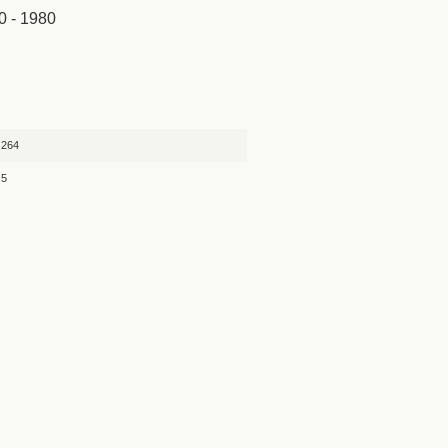
0 - 1980
264
5