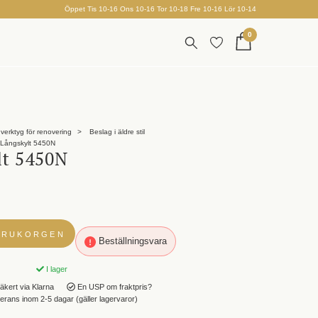
Öppet Tis 10-16 Ons 10-16 Tor 10-18 Fre 10-16 Lör 10-14
0
verktyg för renovering
Beslag i äldre stil
Långskylt 5450N
lt 5450N
VARUKORGEN
Beställningsvara
I lager
äkert via Klarna
En USP om fraktpris?
rans inom 2-5 dagar (gäller lagervaror)