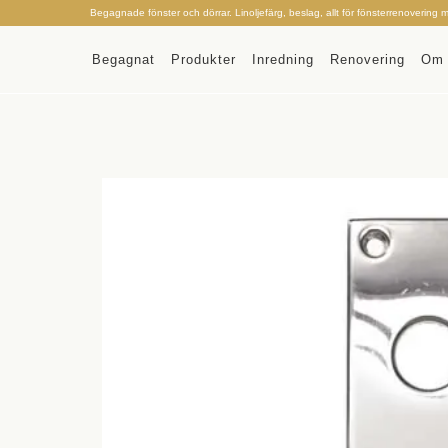
Begagnade fönster och dörrar. Linoljefärg, beslag, allt för fönsterrenovering 
Begagnat
Produkter
Inredning
Renovering
Om 