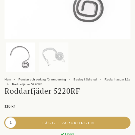
Hem
Penslar och verktyg för renovering
Beslag i äldre stil
Reglar haspar Lås
Roddarfjäder 5220RF
Roddarfjäder 5220RF
110 kr
LÄGG I VARUKORGEN
I lager