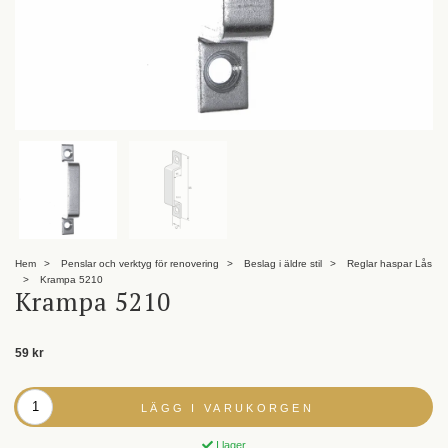
Hem
Penslar och verktyg för renovering
Beslag i äldre stil
Reglar haspar Lås
Krampa 5210
Krampa 5210
59 kr
LÄGG I VARUKORGEN
I lager