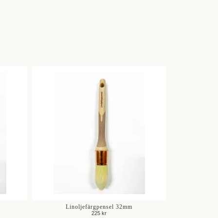
Linoljefärgpensel 32mm
225 kr