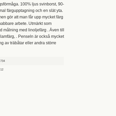
sförmåga. 100% ljus svinborst, 90-
mal färgupptagning och en slät yta.
en gör att man får upp mycket färg
 snabbare arbete. Utmärkt som
d målning med linoljefärg . Även till
lamfärg, . Penseln är också mycket
ng av träbåtar eller andra större
734
12