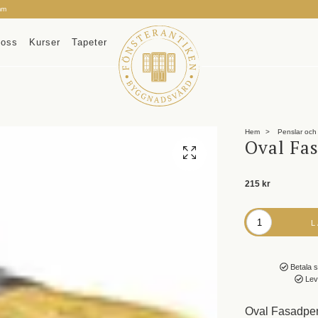
mm
oss
Kurser
Tapeter
Hem
Penslar och 
Oval Fa
215 kr
Betala s
Leve
Oval Fasadpen