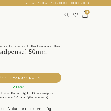
Öppet Tis 10-16 Ons 10-16 Tor 10-18 Fre 10-16 Lör 10-14
0
verktyg för renovering
Oval Fasadpensel 50mm
sadpensel 50mm
LÄGG I VARUKORGEN
I lager
äkert via Klarna
En USP om fraktpris?
rans inom 2-5 dagar (gäller lagervaror)
sel Natur har en extremt hög