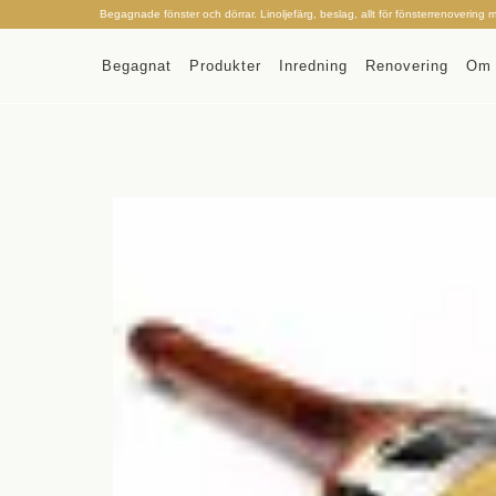
Begagnade fönster och dörrar. Linoljefärg, beslag, allt för fönsterrenovering 
Begagnat
Produkter
Inredning
Renovering
Om 