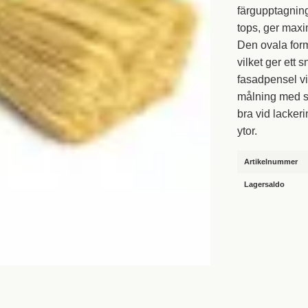
färgupptagning
tops, ger maxi
Den ovala form
vilket ger ett
fasadpensel vi
målning med s
bra vid lackeri
ytor.
Artikelnummer
Lagersaldo