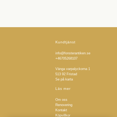
Kundtjänst
info@fonsterantiken.se
+46705268107
Vänga varpalyckorna 1
513 92 Fristad
Se på karta
Läs mer
Om oss
Renovering
Kontakt
Köpvillkor