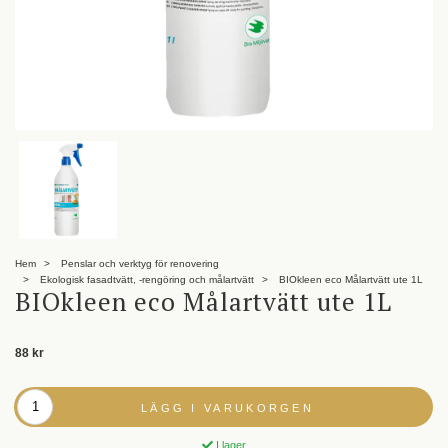
Hem
Penslar och verktyg för renovering
Ekologisk fasadtvätt, -rengöring och målartvätt
BIOkleen eco Målartvätt ute 1L
BIOkleen eco Målartvätt ute 1L
88 kr
LÄGG I VARUKORGEN
I lager