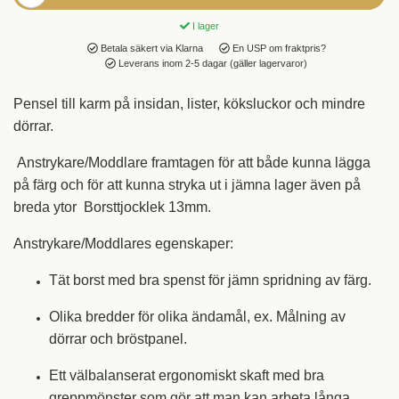
I lager
Betala säkert via Klarna
En USP om fraktpris?
Leverans inom 2-5 dagar (gäller lagervaror)
Pensel till karm på insidan, lister, köksluckor och mindre
dörrar.
Anstrykare/Moddlare framtagen för att både kunna lägga
på färg och för att kunna stryka ut i jämna lager även på
breda ytor Borsttjocklek 13mm.
Anstrykare/Moddlares egenskaper:
Tät borst med bra spenst för jämn spridning av färg.
Olika bredder för olika ändamål, ex. Målning av
dörrar och bröstpanel.
Ett välbalanserat ergonomiskt skaft med bra
greppmönster som gör att man kan arbeta långa