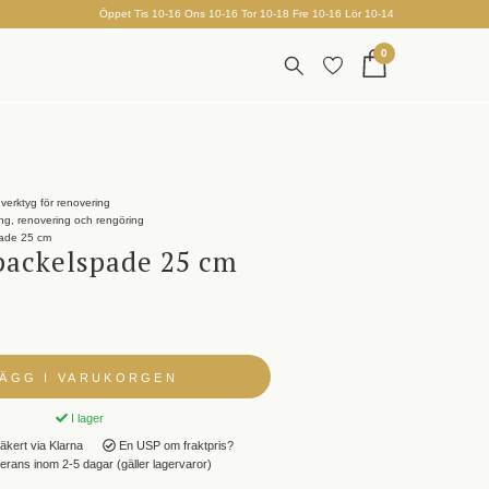
Öppet Tis 10-16 Ons 10-16 Tor 10-18 Fre 10-16 Lör 10-14
0
verktyg för renovering
ing, renovering och rengöring
ade 25 cm
ackelspade 25 cm
LÄGG I VARUKORGEN
I lager
äkert via Klarna
En USP om fraktpris?
rans inom 2-5 dagar (gäller lagervaror)