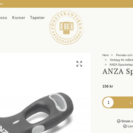
mm
oss
Kurser
Tapeter
Hem
Penslar och 
Verktyg för måln
ANZA Spackelsp
ANZA Sp
156 kr
Betala s
Leve