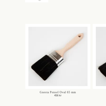
Gnesta Pensel Oval 65 mm
456 kr