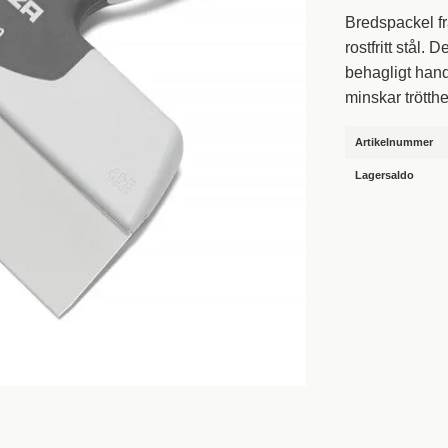
Bredspackel f
rostfritt stål.
behagligt han
minskar trötth
Artikelnummer
Lagersaldo