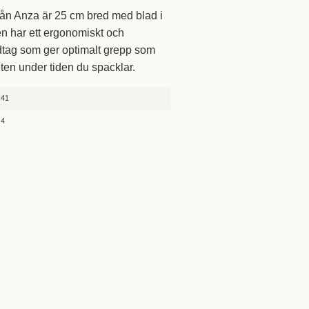
rån Anza är 25 cm bred med blad i
 Den har ett ergonomiskt och
dtag som ger optimalt grepp som
eten under tiden du spacklar.
41
4