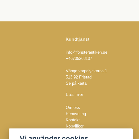
Kundtjänst
info@fonsterantiken.se
+46705268107
Vänga varpalyckorna 1
513 92 Fristad
Se på karta
Läs mer
Om oss
Renovering
Kontakt
Köpvillkor
Integritetspolicy
Vi använder cookies
Cookies