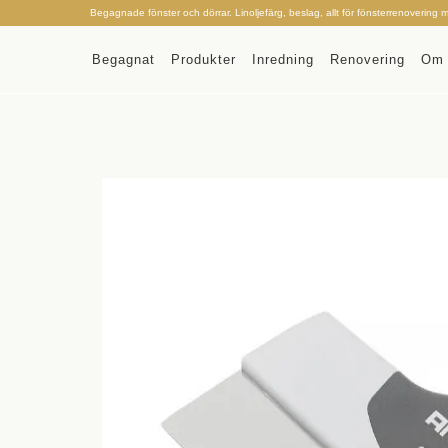
Begagnade fönster och dörrar. Linoljefärg, beslag, allt för fönsterrenovering 
Begagnat
Produkter
Inredning
Renovering
Om 