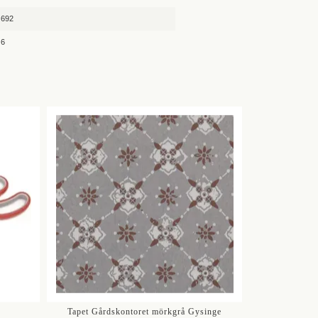
692
6
Tapet Gårdskontoret mörkgrå Gysinge