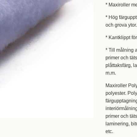
* Maxiroller 
* Hög färgupp
och grova ytor
* Kantklippt f
* Till målning
primer och tät
plåttaksfärg, 
m.m.
Maxiroller Pol
polyester. Pol
färgupptagnin
interiörmålnin
primer och täts
laminering, b
etc.