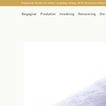
Begagnade fönster och dörrar. Linoljefärg, beslag, allt för fönsterrenovering 
Begagnat
Produkter
Inredning
Renovering
Om 