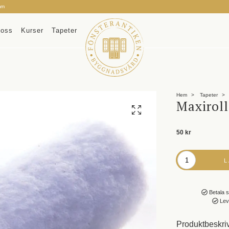
mm
oss
Kurser
Tapeter
Hem
Tapeter
Maxiroll
50 kr
Betala s
Leve
Produktbeskri