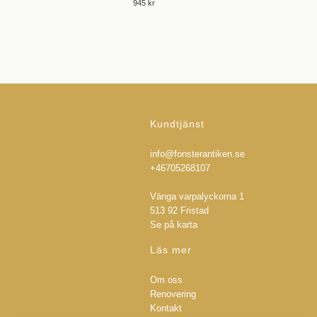
945 kr
Kundtjänst
info@fonsterantiken.se
+46705268107
Vänga varpalyckorna 1
513 92 Fristad
Se på karta
Läs mer
Om oss
Renovering
Kontakt