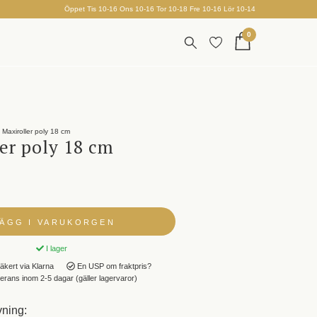
Öppet Tis 10-16 Ons 10-16 Tor 10-18 Fre 10-16 Lör 10-14
0
Maxiroller poly 18 cm
er poly 18 cm
LÄGG I VARUKORGEN
I lager
äkert via Klarna
En USP om fraktpris?
rans inom 2-5 dagar (gäller lagervaror)
vning: