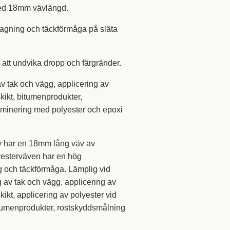
med 18mm vävlängd.
tagning och täckförmåga på släta
.
ör att undvika dropp och färgränder.
 av tak och vägg, applicering av
skikt, bitumenprodukter,
laminering med polyester och epoxi
y
har en 18mm lång väv av
yesterväven har en hög
g och täckförmåga. Lämplig vid
g av tak och vägg, applicering av
kikt, applicering av polyester vid
itumenprodukter, rostskyddsmålning