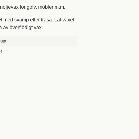
noljevax för golv, möbler m.m.
t med svamp eller trasa. Låt vaxet
a av överflödigt vax.
589
4