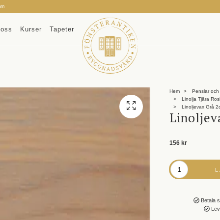
mm
oss
Kurser
Tapeter
Hem
Penslar och 
Linolja Tjära Ro
Linoljevax Grå 2
Linoljev
156 kr
Betala s
Leve