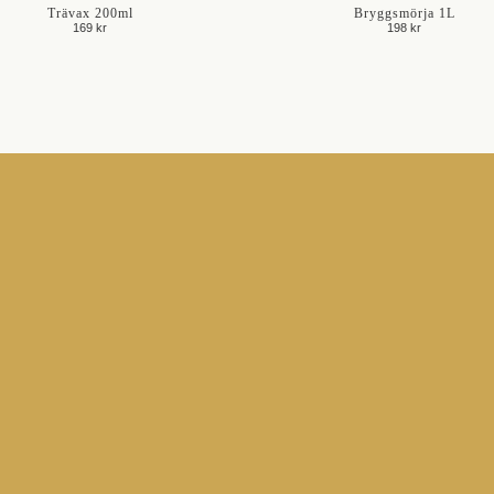
Trävax 200ml
Bryggsmörja 1L
169 kr
198 kr