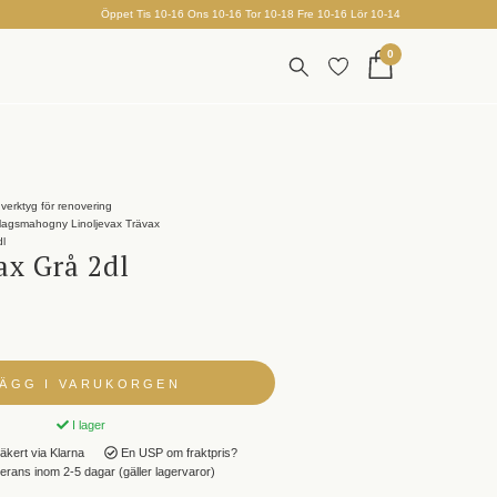
Öppet Tis 10-16 Ons 10-16 Tor 10-18 Fre 10-16 Lör 10-14
0
verktyg för renovering
slagsmahogny Linoljevax Trävax
dl
ax Grå 2dl
LÄGG I VARUKORGEN
I lager
äkert via Klarna
En USP om fraktpris?
rans inom 2-5 dagar (gäller lagervaror)