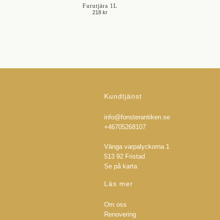
Furutjära 1L
218 kr
Kundtjänst
info@fonsterantiken.se
+46705268107
Vänga varpalyckorna 1
513 92 Fristad
Se på karta
Läs mer
Om oss
Renovering