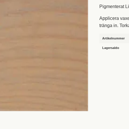
Pigmenterat Li
Applicera vaxe
tränga in. Tork
Artikelnummer
Lagersaldo