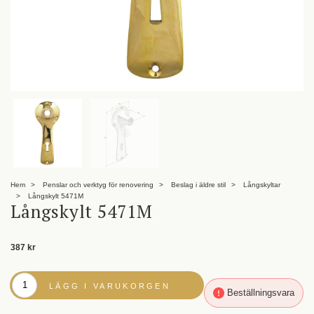
Hem
Penslar och verktyg för renovering
Beslag i äldre stil
Långskyltar
Långskylt 5471M
Långskylt 5471M
387 kr
LÄGG I VARUKORGEN
Beställningsvara